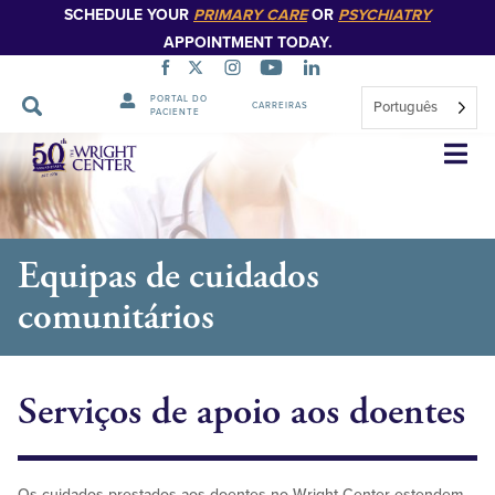
SCHEDULE YOUR
PRIMARY CARE
OR
PSYCHIATRY
APPOINTMENT TODAY.
PORTAL DO
Português
CARREIRAS
PACIENTE
Saltar
navegação
Equipas de cuidados
comunitários
Serviços de apoio aos doentes
Os cuidados prestados aos doentes no Wright Center estendem-