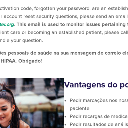
activation code, forgotten your password, are an establis
ur account reset security questions, please send an email
er.org
.
This email is used to monitor issues pertaining 
ient care or becoming an established patient, please cal
andle your question.
ões pessoais de saúde na sua mensagem de correio ele
 HIPAA. Obrigado!
Vantagens do po
Pedir marcações nos noss
paciente
Pedir recargas de medic
Pedir resultados de anális