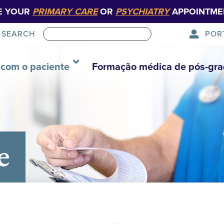
E YOUR
PRIMARY CARE
OR
PSYCHIATRY
APPOINTME
POR
SEARCH
com o paciente
Formação médica de pós-gr
e