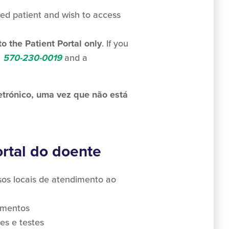
hed patient and wish to access
to the Patient Portal only
. If you
l
570-230-0019
and a
trónico, uma vez que não está
rtal do doente
os locais de atendimento ao
amentos
es e testes