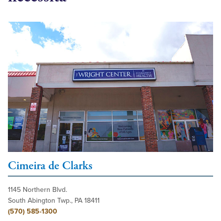
Cimeira de Clarks
1145 Northern Blvd.
South Abington Twp., PA 18411
(570) 585-1300