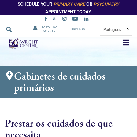
SCHEDULE YOUR
PRIMARY CARE
OR
PSYCHIATRY
APPOINTMENT TODAY.
PORTAL DO
Português
CARREIRAS
PACIENTE
Saltar
navegação
Gabinetes de cuidados
primários
Prestar os cuidados de que
necessita