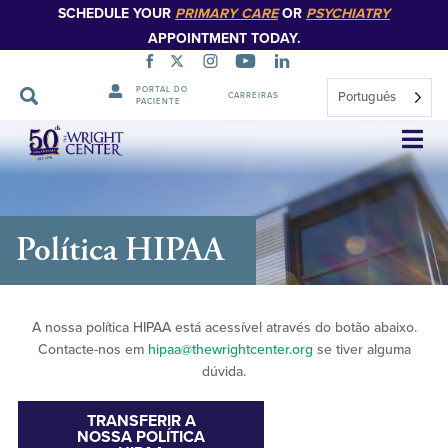
SCHEDULE YOUR
PRIMARY CARE
OR
PSYCHIATRY
APPOINTMENT TODAY.
PORTAL DO
Português
CARREIRAS
PACIENTE
Saltar
navegação
Política HIPAA
A nossa política HIPAA está acessível através do botão abaixo.
Contacte-nos em
hipaa@thewrightcenter.org
se tiver alguma
dúvida.
TRANSFERIR A
NOSSA POLÍTICA