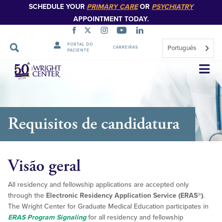
SCHEDULE YOUR
PRIMARY CARE
OR
PSYCHIATRY
APPOINTMENT TODAY.
PORTAL DO
Português
CARREIRAS
PACIENTE
Saltar
navegação
Requisitos de candidatura
Visão geral
All residency and fellowship applications are accepted only
through the
Electronic Residency Application Service (ERAS®)
.
The Wright Center for Graduate Medical Education participates in
ERAS Program Signaling
for all residency and fellowship