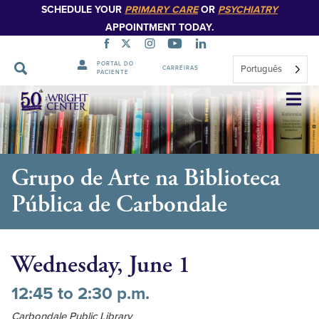
SCHEDULE YOUR
PRIMARY CARE
OR
PSYCHIATRY
APPOINTMENT TODAY.
PORTAL DO
Português
CARREIRAS
PACIENTE
Saltar
navegação
Grupo de Arte na Biblioteca
Pública de Carbondale
Wednesday, June 1
12:45 to 2:30 p.m.
Carbondale Public Library