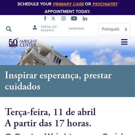
SCHEDULE YOUR
PRIMARY CARE
OR
PSYCHIATRY
APPOINTMENT TODAY.
PORTAL DO
Português
CARREIRAS
PACIENTE
Saltar
navegação
Inspirar esperança, prestar
cuidados
Terça-feira, 11 de abril
A partir das 17 horas.