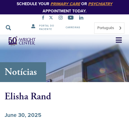
SCHEDULE YOUR
PRIMARY CARE
OR
PSYCHIATRY
APPOINTMENT TODAY.
PORTAL DO
Português
CARREIRAS
PACIENTE
Saltar
navegação
Notícias
Elisha Rand
June 30, 2025