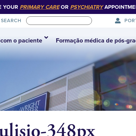
E YOUR
PRIMARY CARE
OR
PSYCHIATRY
APPOINTME
POR
SEARCH
com o paciente
Formação médica de pós-gr
ulisio-348px