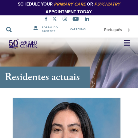
SCHEDULE YOUR
PRIMARY CARE
OR
PSYCHIATRY
APPOINTMENT TODAY.
PORTAL DO
Português
CARREIRAS
PACIENTE
Saltar
navegação
Residentes actuais