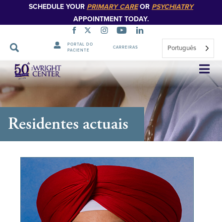
SCHEDULE YOUR
PRIMARY CARE
OR
PSYCHIATRY
APPOINTMENT TODAY.
PORTAL DO
Português
CARREIRAS
PACIENTE
Saltar
navegação
Residentes actuais