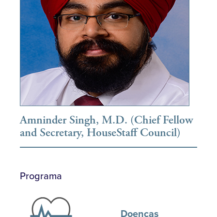
Amninder Singh, M.D. (Chief Fellow
and Secretary, HouseStaff Council)
Programa
Doenças