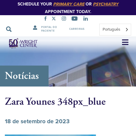
SCHEDULE YOUR
PRIMARY CARE
OR
PSYCHIATRY
APPOINTMENT TODAY.
PORTAL DO
Português
CARREIRAS
PACIENTE
Saltar
navegação
Notícias
Zara Younes 348px_blue
18 de setembro de 2023