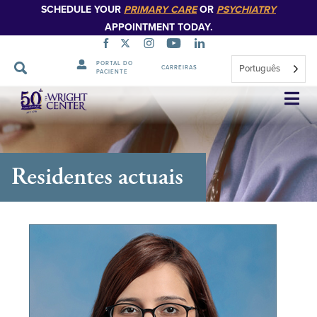
SCHEDULE YOUR
PRIMARY CARE
OR
PSYCHIATRY
APPOINTMENT TODAY.
PORTAL DO
Português
CARREIRAS
PACIENTE
Saltar
navegação
Residentes actuais