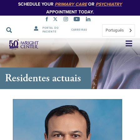
SCHEDULE YOUR
PRIMARY CARE
OR
PSYCHIATRY
APPOINTMENT TODAY.
PORTAL DO
Português
CARREIRAS
PACIENTE
Saltar
navegação
Residentes actuais