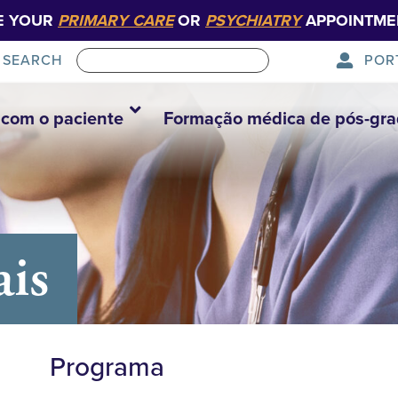
E YOUR
PRIMARY CARE
OR
PSYCHIATRY
APPOINTME
POR
SEARCH
com o paciente
Formação médica de pós-gr
ais
Programa