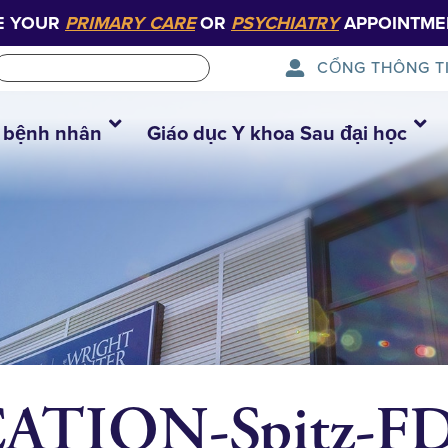
E YOUR
PRIMARY CARE
OR
PSYCHIATRY
APPOINTME
CỔNG THÔNG T
 bệnh nhân
Giáo dục Y khoa Sau đại học
TION-Spitz-FD