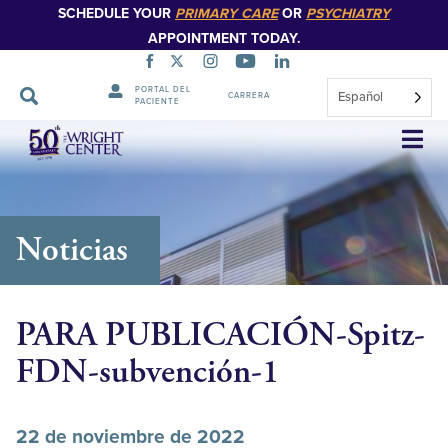
SCHEDULE YOUR
PRIMARY CARE
OR
PSYCHIATRY
APPOINTMENT TODAY.
PORTAL DEL
Español
CARRERA
PACIENTE
Saltar
navegación
Noticias
PARA PUBLICACIÓN-Spitz-
FDN-subvención-1
22 de noviembre de 2022