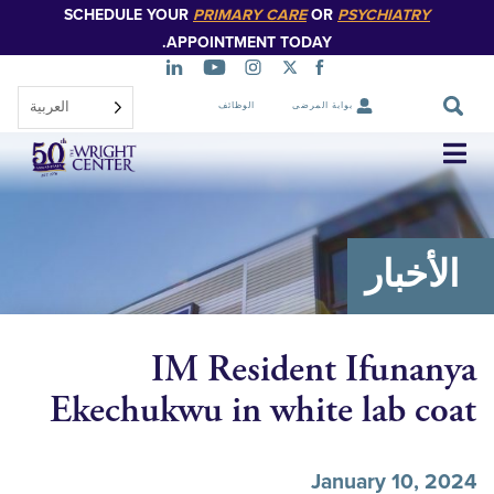
SCHEDULE YOUR
PRIMARY CARE
OR
PSYCHIATR
تخطي
إلى
APPOINTMENT TODAY.
المحتوى
الرئيسي
العربية‏
بوابة المرضى
الوظائف
تخطي
التنقل
خبار
IM Resident Ifun
Ekechukwu in white lab 
January 10