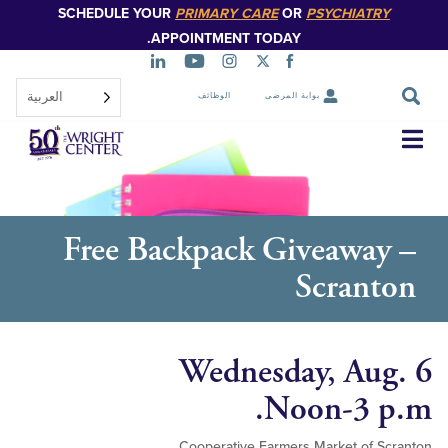
SCHEDULE YOUR
PRIMARY CARE
OR
PSYCHIATR
تخطي
إلى
APPOINTMENT TODAY.
المحتوى
الرئيسي
العربية‏
بوابة المرضى
الوظائف
تخطي
التنقل
Free Backpack Giveawa
Scran
Wednesday, Au
Noon-3 
Cooperative Farmers Market of 