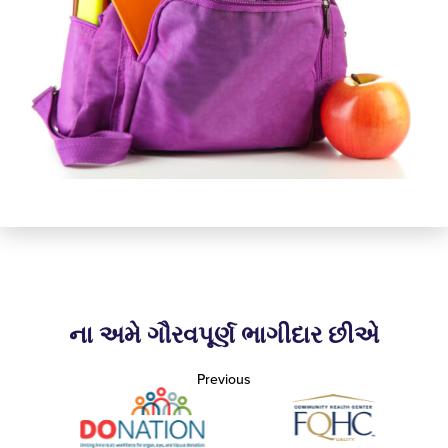
ના અમે ગૌરવપૂર્ણ ભાગીદાર છીએ
Previous