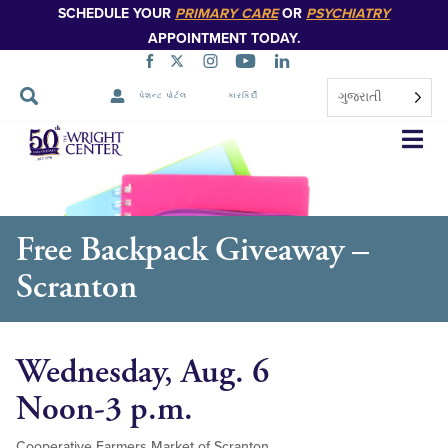
SCHEDULE YOUR
PRIMARY CARE
OR
PSYCHIATRY
APPOINTMENT TODAY.
ગુજરાતી
પેશન્ટ પોર્ટલ
કારકિર્દી
નેવિગેશન
છોડો
Free Backpack Giveaway –
Scranton
Wednesday, Aug. 6
Noon-3 p.m.
Cooperative Farmers Market of Scranton