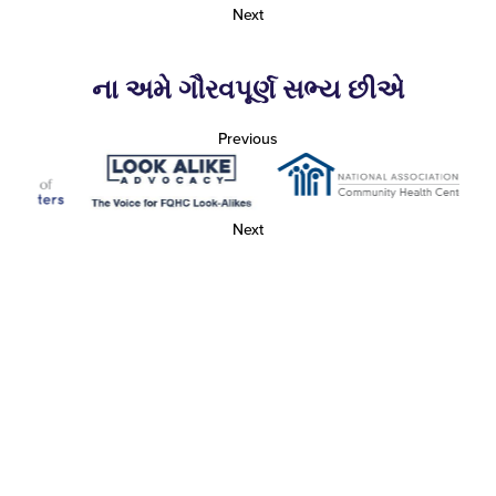
Next
ના અમે ગૌરવપૂર્ણ સભ્ય છીએ
Previous
Next