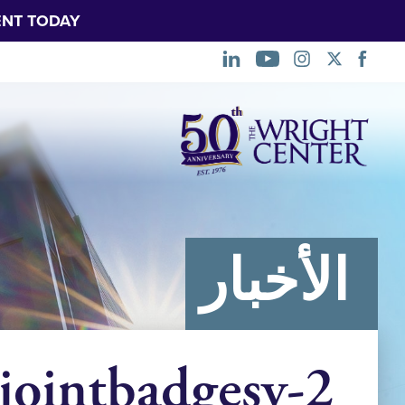
NT TODAY.
تخطي
التنقل
الأخبار
jointbadgesv-2