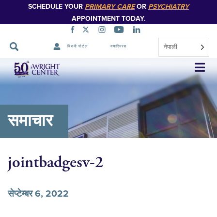
SCHEDULE YOUR
PRIMARY CARE
OR
PSYCHIATRY
APPOINTMENT TODAY.
नेपाली
बिरामी पोर्टल
क्यारियरस
नेभिगेसन
स्किप
गर्नुहोस्
समाचार
jointbadgesv-2
सेप्टेम्बर 6, 2022