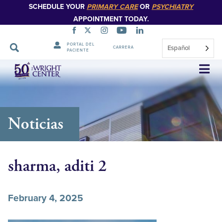
SCHEDULE YOUR
PRIMARY CARE
OR
PSYCHIATRY
APPOINTMENT TODAY.
PORTAL DEL
Español
CARRERA
PACIENTE
Saltar
navegación
Noticias
sharma, aditi 2
February 4, 2025