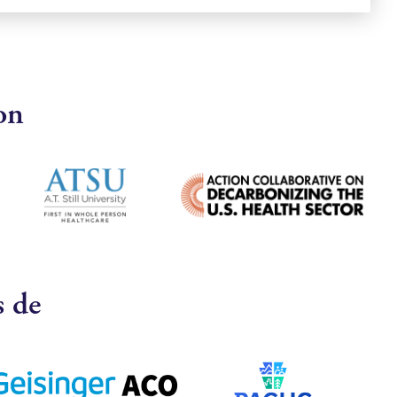
on
s de