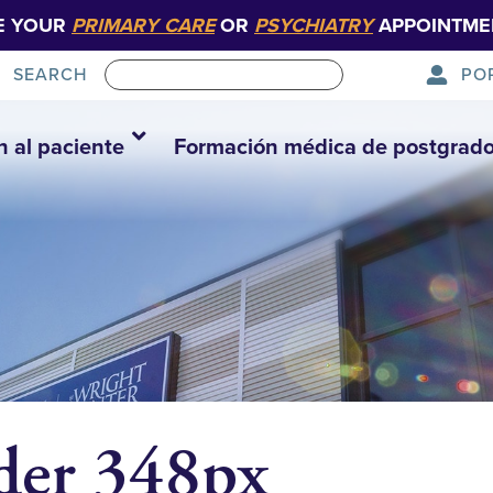
E YOUR
PRIMARY CARE
OR
PSYCHIATRY
APPOINTME
PO
SEARCH
n al paciente
Formación médica de postgrad
der 348px