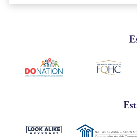
E
Est