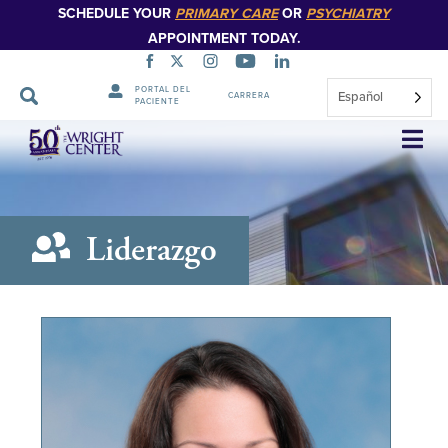
SCHEDULE YOUR
PRIMARY CARE
OR
PSYCHIATRY
APPOINTMENT TODAY.
PORTAL DEL
Español
CARRERA
PACIENTE
Saltar
navegación
Liderazgo