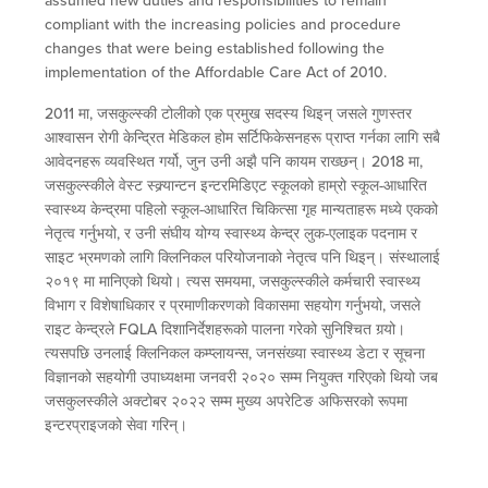
assumed new duties and responsibilities to remain
compliant with the increasing policies and procedure
changes that were being established following the
implementation of the Affordable Care Act of 2010.
2011 मा, जसकुल्स्की टोलीको एक प्रमुख सदस्य थिइन् जसले गुणस्तर
आश्वासन रोगी केन्द्रित मेडिकल होम सर्टिफिकेसनहरू प्राप्त गर्नका लागि सबै
आवेदनहरू व्यवस्थित गर्यो, जुन उनी अझै पनि कायम राख्छन्। 2018 मा,
जसकुल्स्कीले वेस्ट स्क्र्यान्टन इन्टरमिडिएट स्कूलको हाम्रो स्कूल-आधारित
स्वास्थ्य केन्द्रमा पहिलो स्कूल-आधारित चिकित्सा गृह मान्यताहरू मध्ये एकको
नेतृत्व गर्नुभयो, र उनी संघीय योग्य स्वास्थ्य केन्द्र लुक-एलाइक पदनाम र
साइट भ्रमणको लागि क्लिनिकल परियोजनाको नेतृत्व पनि थिइन्। संस्थालाई
२०१९ मा मानिएको थियो। त्यस समयमा, जसकुल्स्कीले कर्मचारी स्वास्थ्य
विभाग र विशेषाधिकार र प्रमाणीकरणको विकासमा सहयोग गर्नुभयो, जसले
राइट केन्द्रले FQLA दिशानिर्देशहरूको पालना गरेको सुनिश्चित गर्‍यो।
त्यसपछि उनलाई क्लिनिकल कम्प्लायन्स, जनसंख्या स्वास्थ्य डेटा र सूचना
विज्ञानको सहयोगी उपाध्यक्षमा जनवरी २०२० सम्म नियुक्त गरिएको थियो जब
जसकुलस्कीले अक्टोबर २०२२ सम्म मुख्य अपरेटिङ अफिसरको रूपमा
इन्टरप्राइजको सेवा गरिन्।