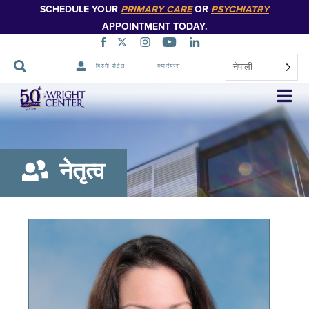
SCHEDULE YOUR
PRIMARY CARE
OR
PSYCHIATRY
APPOINTMENT TODAY.
नेपाली
बिरामी पोर्टल
क्यारियरस
नेभिगेसन
स्किप
गर्नुहोस्
नेतृत्व