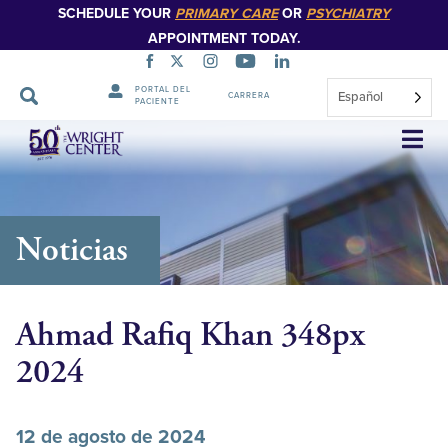
SCHEDULE YOUR
PRIMARY CARE
OR
PSYCHIATRY
APPOINTMENT TODAY.
PORTAL DEL
Español
CARRERA
PACIENTE
Saltar
navegación
Noticias
Ahmad Rafiq Khan 348px
2024
12 de agosto de 2024