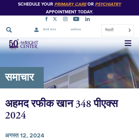
SCHEDULE YOUR
PRIMARY CARE
OR
PSYCHIATRY
APPOINTMENT TODAY.
नेपाली
बिरामी पोर्टल
क्यारियरस
नेभिगेसन
स्किप
गर्नुहोस्
समाचार
अहमद रफीक खान 348 पीएक्स
2024
अगस्त 12, 2024