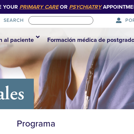
E YOUR
PRIMARY CARE
OR
PSYCHIATRY
APPOINTME
PO
SEARCH
n al paciente
Formación médica de postgrad
ales
Programa