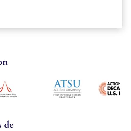
on
s de