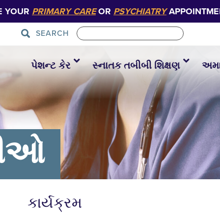
E YOUR
PRIMARY CARE
OR
PSYCHIATRY
APPOINTME
SEARCH
પેશન્ટ કેર
સ્નાતક તબીબી શિક્ષણ
અમાર
સીઓ
કાર્યક્રમ