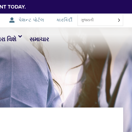
NT TODAY.
પેશન્ટ પોર્ટલ
કારકિર્દી
ગુજરાતી
ા વિશે
સમાચાર