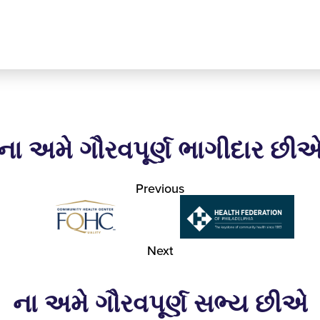
ના અમે ગૌરવપૂર્ણ ભાગીદાર છી
Previous
Next
ના અમે ગૌરવપૂર્ણ સભ્ય છીએ