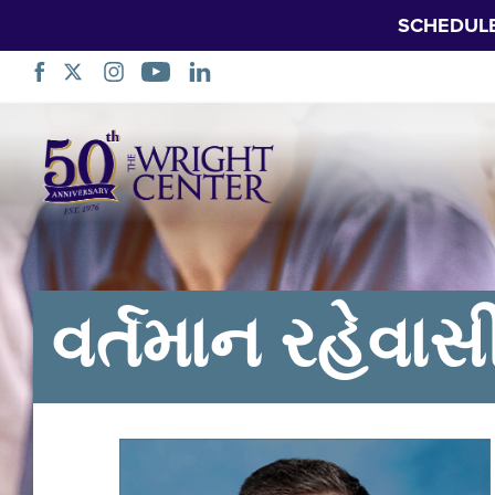
SCHEDUL
નેવિગેશન
છોડો
વર્તમાન રહેવા