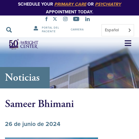
SCHEDULE YOUR
PRIMARY CARE
OR
PSYCHIATRY
APPOINTMENT TODAY.
PORTAL DEL
Español
CARRERA
PACIENTE
Saltar
navegación
Noticias
Sameer Bhimani
26 de junio de 2024