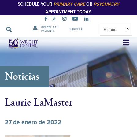
SCHEDULE YOUR
PRIMARY CARE
OR
PSYCHIATRY
APPOINTMENT TODAY.
PORTAL DEL
Español
CARRERA
PACIENTE
Saltar
navegación
Noticias
Laurie LaMaster
27 de enero de 2022