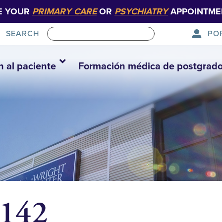
E YOUR
PRIMARY CARE
OR
PSYCHIATRY
APPOINTME
PO
SEARCH
n al paciente
Formación médica de postgrad
4142