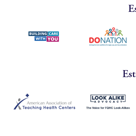
E
Est