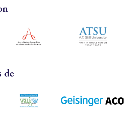
on
s de