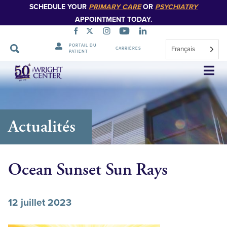
SCHEDULE YOUR
PRIMARY CARE
OR
PSYCHIATRY
APPOINTMENT TODAY.
PORTAIL DU
Français
CARRIÈRES
PATIENT
Sauter
la
navigation
Actualités
Ocean Sunset Sun Rays
12 juillet 2023