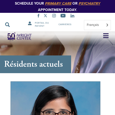
SCHEDULE YOUR
PRIMARY CARE
OR
PSYCHIATRY
APPOINTMENT TODAY.
PORTAIL DU
Français
CARRIÈRES
PATIENT
Sauter
la
navigation
Résidents actuels