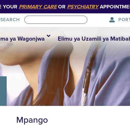
E YOUR
PRIMARY CARE
OR
PSYCHIATRY
APPOINTME
POR
SEARCH
ma ya Wagonjwa
Elimu ya Uzamili ya Matiba
Mpango