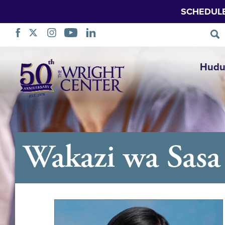
SCHEDUL
Ruka
Hudu
Urambazaji
Wakazi wa Sasa