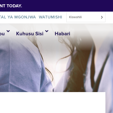
NT TODAY.
TAL YA MGONJWA
WATUMISHI
Kiswahili
bu
Kuhusu Sisi
Habari