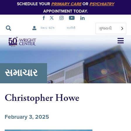
SCHEDULE YOUR
PRIMARY CARE
OR
PSYCHIATRY
APPOINTMENT TODAY.
ગુજરાતી
પેશન્ટ પોર્ટલ
કારકિર્દી
નેવિગેશન
છોડો
સમાચાર
Christopher Howe
February 3, 2025