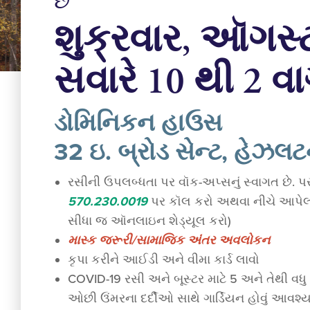
છે
શુક્રવાર, ઑગસ્
સવારે 10 થી 2 વા
ડોમિનિકન હાઉસ
32 ઇ. બ્રોડ સેન્ટ, હેઝલ
રસીની ઉપલબ્ધતા પર વૉક-અપ્સનું સ્વાગત છે. પસ
570.230.0019
પર કૉલ કરો અથવા નીચે આપેલા 
સીધા જ ઑનલાઇન શેડ્યૂલ કરો)
માસ્ક જરૂરી/સામાજિક અંતર અવલોકન
કૃપા કરીને આઈડી અને વીમા કાર્ડ લાવો
COVID-19 રસી અને બૂસ્ટર માટે 5 અને તેથી વધ
ઓછી ઉંમરના દર્દીઓ સાથે ગાર્ડિયન હોવું આવશ્ય