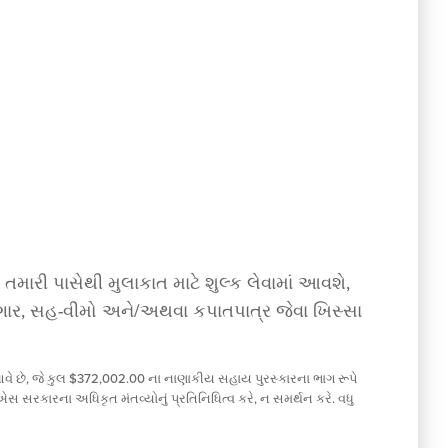
મારી પાસેથી મુલાકાત માટે શુલ્ક લેવામાં આવશે,
-પગાર, સહ-વીમો અને/અથવા કપાતપાત્ર જેવા ખિસ્સા
આવે છે, જે કુલ $372,002.00 ના નાણાકીય સહાય પુરસ્કારના ભાગ રૂપે
 સરકારના અધિકૃત મંતવ્યોનું પ્રતિનિધિત્વ કરે, ન સમર્થન કરે. વધુ