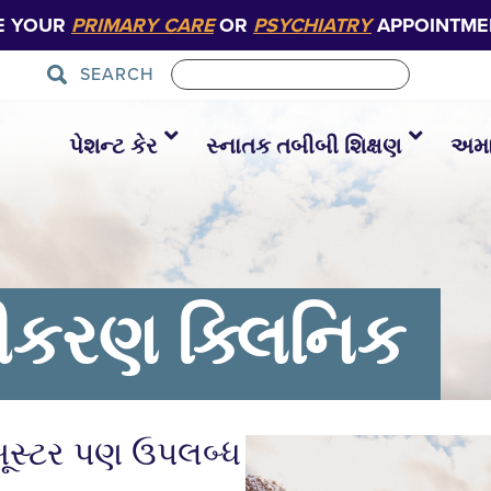
E YOUR
PRIMARY CARE
OR
PSYCHIATRY
APPOINTME
SEARCH
પેશન્ટ કેર
સ્નાતક તબીબી શિક્ષણ
અમાર
ીકરણ ક્લિનિક
બૂસ્ટર પણ ઉપલબ્ધ