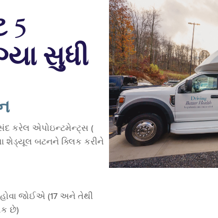
ટ 5
ગ્યા સુધી
ટન
ંદ કરેલ એપોઇન્ટમેન્ટ્સ (
શેડ્યૂલ બટનને ક્લિક કરીને
ુ હોવા જોઈએ (17 અને તેથી
ક છે)