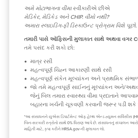
અમે
મોટાભાગના
વીમા
સ્વીકારીએ છીએ
મેડિકેર, મેડિકેડ અને CHIP. વીમો નથી?
અમારા સ્લાઇડિંગ-ફી ડિસ્કાઉન્ટ પ્રોગ્રામ વિશે પૂછો.
તમારી પાસે ઑફિસની મુલાકાત સાથે અથવા વગર CO
તમે પસંદ કરી શકો છો:
માત્ર રસી
મહત્વપૂર્ણ ચિહ્ન આકારણી સાથે રસી
મહત્વપૂર્ણ સંકેત મૂલ્યાંકન અને પ્રાથમિક સં
જો તમે મહત્વપૂર્ણ સાઈનનું મૂલ્યાંકન અને/અથવ
જેનું બિલ તમારા સ્વાસ્થ્ય વીમા પ્રદાતાને આપ
બહારના ખર્ચની ચૂકવણી કરવાની જરૂર પડી શકે 
*આ સંસાધનને યુએસ ડિપાર્ટમેન્ટ ઓફ હેલ્થ એન્ડ હ્યુમન સર્વિસીસ (HH
બિન-સરકારી સ્ત્રોતો સાથે 0% ધિરાણ આપે છે. સંસાધનનું સંચાલન આરોગ્
માહિતી માટે, કૃપા કરીને HRSA.gov ની મુલાકાત લો.