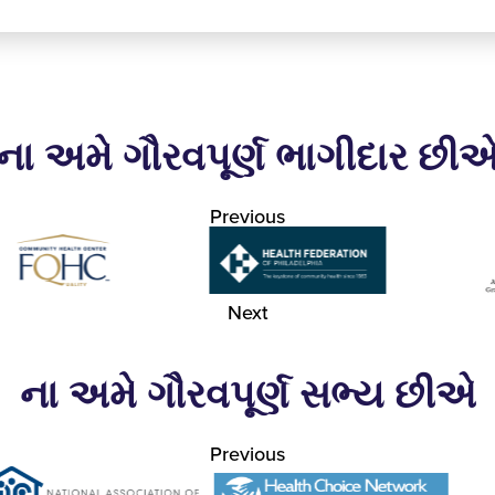
ના અમે ગૌરવપૂર્ણ ભાગીદાર છી
Previous
Next
ના અમે ગૌરવપૂર્ણ સભ્ય છીએ
Previous