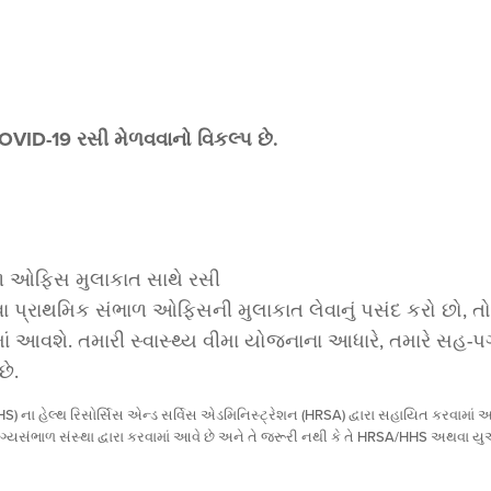
VID-19 રસી મેળવવાનો વિકલ્પ છે.
ભાળ ઓફિસ મુલાકાત સાથે રસી
ા પ્રાથમિક સંભાળ ઓફિસની મુલાકાત લેવાનું પસંદ કરો છો, તો ત
વામાં આવશે. તમારી સ્વાસ્થ્ય વીમા યોજનાના આધારે, તમારે સહ
છે.
S) ના હેલ્થ રિસોર્સિસ એન્ડ સર્વિસ એડમિનિસ્ટ્રેશન (HRSA) દ્વારા સહાયિત કરવામાં 
યસંભાળ સંસ્થા દ્વારા કરવામાં આવે છે અને તે જરૂરી નથી કે તે HRSA/HHS અથવા યુએસ