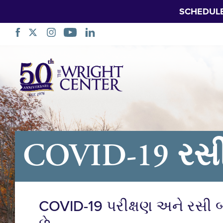
SCHEDUL
નેવિગેશન
છોડો
COVID-19 રસ
COVID-19 પરીક્ષણ અને રસી 