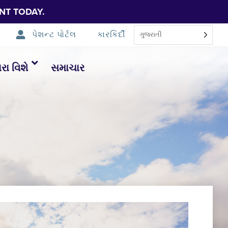
NT TODAY.
પેશન્ટ પોર્ટલ
કારકિર્દી
ગુજરાતી
ા વિશે
સમાચાર