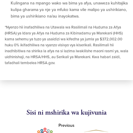
Kulingana na mpango wako wa bima ya afya, unaweza kuhitajika
kulipa gharama ya nje ya mfuko kama vile malipo ya ushirikiano,
bima ya ushirikiano na/au inayokatwa.
*Nyenzo hii inafadhiliwa na Utawala wa Rasilimali na Huduma za Afya
(HRSA) ya Idara ya Afya na Huduma za Kibinadamu ya Marekani (HHS)
kama sehemu ya tuzo ya usaidizi wa kifedha ya jumla ya $372,002.00
huku 0% ikifadhiliwa na vyanzo visivyo vya kiserikali. Rasilimali hii
inadhibitiwa na shirika la afya na si lazima iwakilishe maoni rasmi ya, wala
uidhinishaji, na HRSA/HHS, au Serikali ya Marekani. Kwa habari zaidi,
tafadhali tembelea HRSA.gov.
Sisi ni mshirika wa kujivunia
Previous