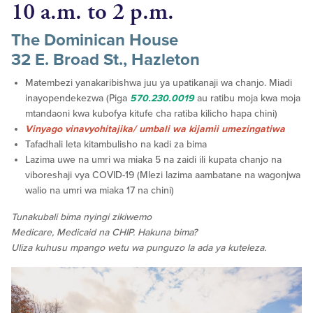
10 a.m. to 2 p.m.
The Dominican House
32 E. Broad St., Hazleton
Matembezi yanakaribishwa juu ya upatikanaji wa chanjo. Miadi
inayopendekezwa (Piga
570.230.0019
au ratibu moja kwa moja
mtandaoni kwa kubofya kitufe cha ratiba kilicho hapa chini)
Vinyago vinavyohitajika/ umbali wa kijamii umezingatiwa
Tafadhali leta kitambulisho na kadi za bima
Lazima uwe na umri wa miaka 5 na zaidi ili kupata chanjo na
viboreshaji vya COVID-19 (Mlezi lazima aambatane na wagonjwa
walio na umri wa miaka 17 na chini)
Tunakubali
bima nyingi zikiwemo
Medicare, Medicaid na CHIP. Hakuna bima?
Uliza kuhusu mpango wetu wa punguzo la ada ya kuteleza.