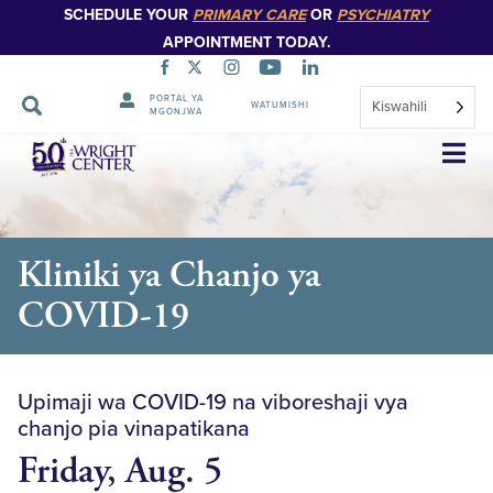
SCHEDULE YOUR
PRIMARY CARE
OR
PSYCHIATRY
APPOINTMENT TODAY.
PORTAL YA
Kiswahili
WATUMISHI
MGONJWA
Ruka
Urambazaji
Kliniki ya Chanjo ya
COVID-19
Upimaji wa COVID-19 na viboreshaji vya
chanjo pia vinapatikana
Friday, Aug. 5