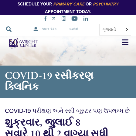
SCHEDULE YOUR
PRIMARY CARE
OR
PSYCHIATRY
APPOINTMENT TODAY.
ગુજરાતી
પેશન્ટ પોર્ટલ
કારકિર્દી
નેવિગેશન
છોડો
COVID-19 રસીકરણ
ક્લિનિક
COVID-19 પરીક્ષણ અને રસી બૂસ્ટર પણ ઉપલબ્ધ છે
શુક્રવાર, જુલાઈ 8
સવારે 10 થી 2 વાગ્યા સુધી