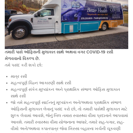
તમારી પાસે ઑફિસની મુલાકાત સાથે અથવા વગર COVID-19 રસી
મેળવવાનો વિકલ્પ છે.
તમે પસંદ કરી શકો છો:
માત્ર રસી
મહત્વપૂર્ણ ચિહ્ન આકારણી સાથે રસી
મહત્વપૂર્ણ સંકેત મૂલ્યાંકન અને પ્રાથમિક સંભાળ ઓફિસ મુલાકાત
સાથે રસી
જો તમે મહત્વપૂર્ણ સાઈનનું મૂલ્યાંકન અને/અથવા પ્રાથમિક સંભાળ
ઓફિસની મુલાકાત લેવાનું પસંદ કરો છો, તો તમારી પાસેથી મુલાકાત માટે
શુલ્ક લેવામાં આવશે, જેનું બિલ તમારા સ્વાસ્થ્ય વીમા પ્રદાતાને આપવામાં
આવશે. તમારી સ્વાસ્થ્ય વીમા યોજનાના આધારે, તમારે સહ-પગાર, સહ-
વીમો અને/અથવા કપાતપાત્ર જેવા ખિસ્સા બહારના ખર્ચની ચૂકવણી