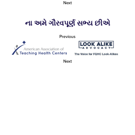
Next
ના અમે ગૌરવપૂર્ણ સભ્ય છીએ
Previous
Next