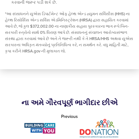
કરવાની જરૂર પડી શકે છે.
*આ સંસાધનને યુએસ ડિપાર્ટમેન્ટ ઓફ હેલ્થ એન્ડ હ્યુમન સર્વિસીસ (HHS) ના
હેલ્થ રિસોર્સિસ એન્ડ સર્વિસ એડમિનિસ્ટ્રેશન (HRSA) દ્વારા સહાયિત કરવામાં
આવે છે, જે કુલ $372,002.00 ના નાણાકીય સહાય પુરસ્કારના ભાગ રૂપે બિન-
સરકારી સ્ત્રોતો સાથે 0% ધિરાણ આપે છે. સંસાધનનું સંચાલન આરોગ્યસંભાળ
સંસ્થા દ્વારા કરવામાં આવે છે અને તે જરૂરી નથી કે તે HRSA/HHS અથવા યુએસ
સરકારના અધિકૃત મંતવ્યોનું પ્રતિનિધિત્વ કરે, ન સમર્થન કરે. વધુ માહિતી માટે,
કૃપા કરીને HRSA.gov ની મુલાકાત લો.
ના અમે ગૌરવપૂર્ણ ભાગીદાર છીએ
Previous