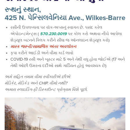
રૂથનું સ્થાન,
425 N. પેન્સિલવેનિયા Ave., Wilkes-Barre
રસીની ઉપલબ્ધતા પર વૉક-અપ્સનું સ્વાગત છે. પસંદ કરેલ
એપોઇન્ટમેન્ટ્સ (
570.230.0019
પર કૉલ કરો અથવા નીચે આપેલા
શેડ્યૂલ બટનને ક્લિક કરીને સીધા જ ઑનલાઇન શેડ્યૂલ કરો)
માસ્ક જરૂરી/સામાજિક અંતર અવલોકન
કૃપા કરીને આઈડી અને વીમા કાર્ડ લાવો
COVID-19 રસી અને બૂસ્ટર માટે 5 અને તેથી વધુ હોવા જોઈએ (17 અને
તેથી ઓછી ઉંમરના દર્દીઓ સાથે ગાર્ડિયન હોવું આવશ્યક છે)
અમે સહિત તમામ વીમા સ્વીકારીએ છીએ
મેડિકેર, મેડિકેડ અને CHIP. વીમો નથી?
અમારા સ્લાઇડિંગ-ફી ડિસ્કાઉન્ટ પ્રોગ્રામ વિશે પૂછો.