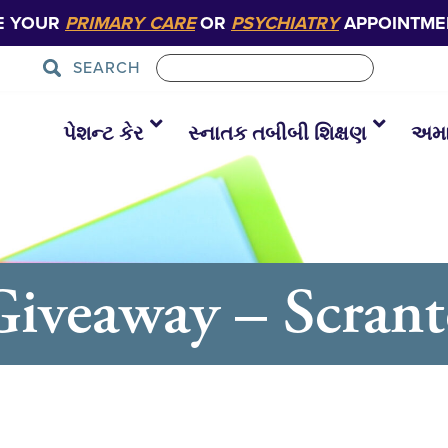
E YOUR
PRIMARY CARE
OR
PSYCHIATRY
APPOINTME
SEARCH
પેશન્ટ કેર
સ્નાતક તબીબી શિક્ષણ
અમાર
Giveaway – Scran