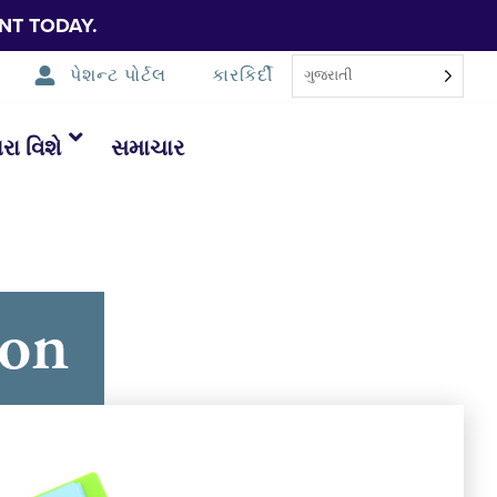
NT TODAY.
પેશન્ટ પોર્ટલ
કારકિર્દી
ગુજરાતી
ા વિશે
સમાચાર
ton