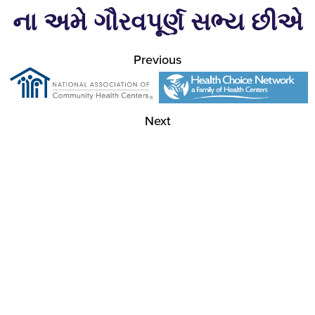
ના અમે ગૌરવપૂર્ણ સભ્ય છીએ
Previous
Next