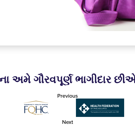
ના અમે ગૌરવપૂર્ણ ભાગીદાર છી
Previous
Next