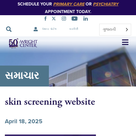
SCHEDULE YOUR
PRIMARY CARE
OR
PSYCHIATRY
APPOINTMENT TODAY.
ગુજરાતી
પેશન્ટ પોર્ટલ
કારકિર્દી
નેવિગેશન
છોડો
સમાચાર
skin screening website
April 18, 2025