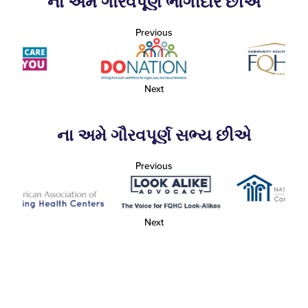
ના અમે ગૌરવપૂર્ણ ભાગીદાર છીએ
Previous
Next
ના અમે ગૌરવપૂર્ણ સભ્ય છીએ
Previous
Next