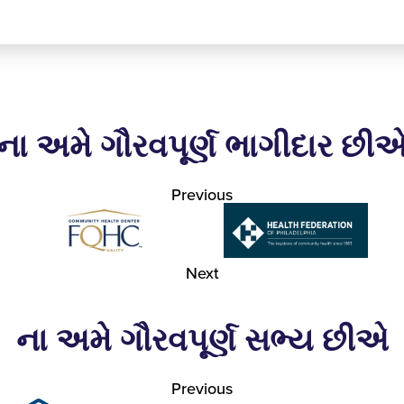
ના અમે ગૌરવપૂર્ણ ભાગીદાર છી
Previous
Next
ના અમે ગૌરવપૂર્ણ સભ્ય છીએ
Previous