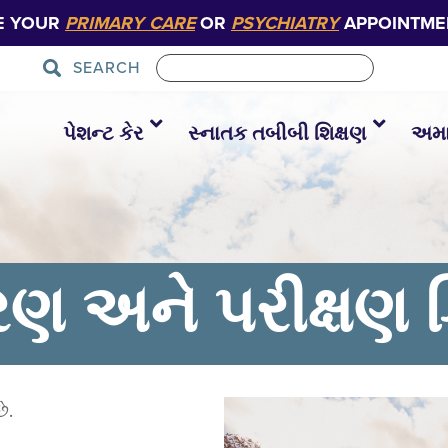
E YOUR
PRIMARY CARE
OR
PSYCHIATRY
APPOINTME
SEARCH
પેશન્ટ કેર
સ્નાતક તબીબી શિક્ષણ
અમાર
ણ અને પરીક્ષણ ક
ે.