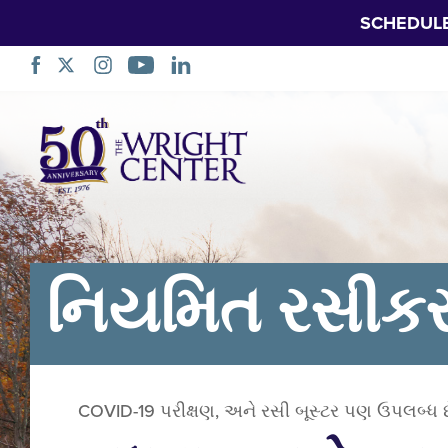
SCHEDUL
નેવિગેશન
છોડો
નિયમિત રસીકર
COVID-19 પરીક્ષણ, અને રસી બૂસ્ટર પણ ઉપલબ્ધ છ