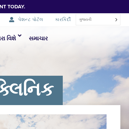
NT TODAY.
પેશન્ટ પોર્ટલ
કારકિર્દી
ગુજરાતી
ા વિશે
સમાચાર
્લિનિક