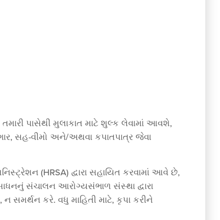
મારી પાસેથી મુલાકાત માટે શુલ્ક લેવામાં આવશે,
-પગાર, સહ-વીમો અને/અથવા કપાતપાત્ર જેવા
િસ્ટ્રેશન (HRSA) દ્વારા સહાયિત કરવામાં આવે છે,
ાધનનું સંચાલન આરોગ્યસંભાળ સંસ્થા દ્વારા
 સમર્થન કરે. વધુ માહિતી માટે, કૃપા કરીને