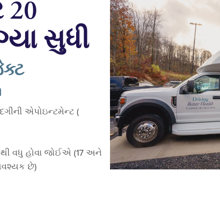
ર 20
ગ્યા સુધી
ક્ટ
n
દગીની એપોઇન્ટમેન્ટ (
ેથી વધુ હોવા જોઈએ (17 અને
આવશ્યક છે)