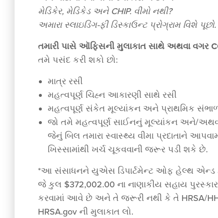
મેડિકેર, મેડિકેડ અને CHIP. વીમો નથી?
અમારા સ્લાઇડિંગ-ફી ડિસ્કાઉન્ટ પ્રોગ્રામ વિશે પૂછો.
તમારી પાસે ઑફિસની મુલાકાત સાથે અથવા વગર CO
તમે પસંદ કરી શકો છો:
માત્ર રસી
મહત્વપૂર્ણ ચિહ્ન આકારણી સાથે રસી
મહત્વપૂર્ણ સંકેત મૂલ્યાંકન અને પ્રાથમિક સં
જો તમે મહત્વપૂર્ણ સાઈનનું મૂલ્યાંકન અને/અથવ
જેનું બિલ તમારા સ્વાસ્થ્ય વીમા પ્રદાતાને આ
ખિસ્સામાંથી ખર્ચ ચૂકવવાની જરૂર પડી શકે છે.
*આ સંસાધનને યુએસ ડિપાર્ટમેન્ટ ઓફ હેલ્થ એન્ડ હ્
જે કુલ $372,002.00 ના નાણાકીય સહાય પુરસ્કારના
કરવામાં આવે છે અને તે જરૂરી નથી કે તે HRSA/HHS
HRSA.gov ની મુલાકાત લો.