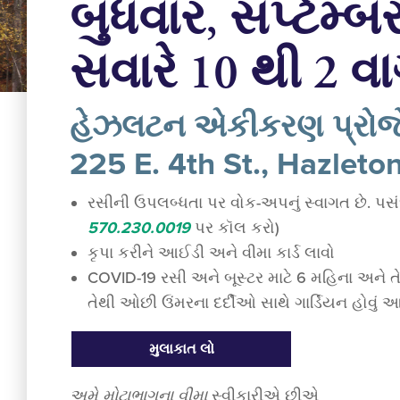
બુધવાર, સપ્ટેમ્બ
સવારે 10 થી 2 વા
હેઝલટન એકીકરણ પ્રોજે
225 E. 4th St., Hazleto
રસીની ઉપલબ્ધતા પર વોક-અપનું સ્વાગત છે. પસં
570.230.0019
પર કૉલ કરો)
કૃપા કરીને આઈડી અને વીમા કાર્ડ લાવો
COVID-19 રસી અને બૂસ્ટર માટે 6 મહિના અને ત
તેથી ઓછી ઉંમરના દર્દીઓ સાથે ગાર્ડિયન હોવું 
મુલાકાત લો
અમે
મોટાભાગના
વીમા
સ્વીકારીએ છીએ