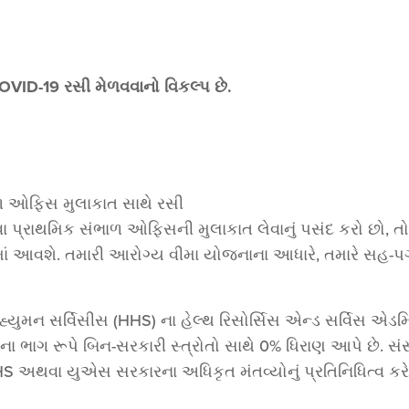
VID-19 રસી મેળવવાનો વિકલ્પ છે.
ભાળ ઓફિસ મુલાકાત સાથે રસી
ા પ્રાથમિક સંભાળ ઓફિસની મુલાકાત લેવાનું પસંદ કરો છો, તો ત
પવામાં આવશે. તમારી આરોગ્ય વીમા યોજનાના આધારે, તમારે સહ
યુમન સર્વિસીસ (HHS) ના હેલ્થ રિસોર્સિસ એન્ડ સર્વિસ એડમિન
 ભાગ રૂપે બિન-સરકારી સ્ત્રોતો સાથે 0% ધિરાણ આપે છે. સંસ
 અથવા યુએસ સરકારના અધિકૃત મંતવ્યોનું પ્રતિનિધિત્વ કરે, ન