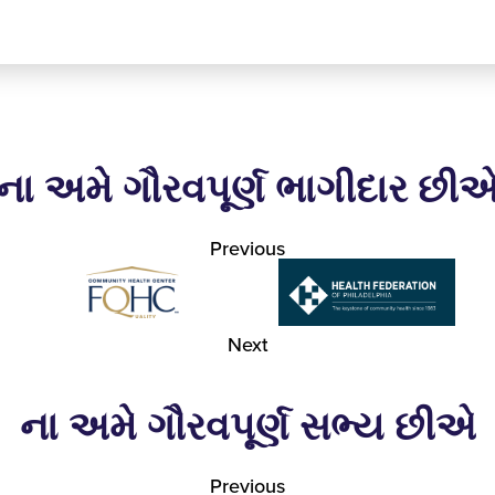
ના અમે ગૌરવપૂર્ણ ભાગીદાર છી
Previous
Next
ના અમે ગૌરવપૂર્ણ સભ્ય છીએ
Previous