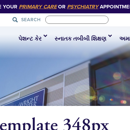
E YOUR
PRIMARY CARE
OR
PSYCHIATRY
APPOINTME
SEARCH
પેશન્ટ કેર
સ્નાતક તબીબી શિક્ષણ
અમાર
template 348px