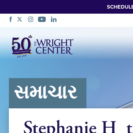
SCHEDUL
નેવિગેશન
છોડો
સમાચાર
Stephanie H_