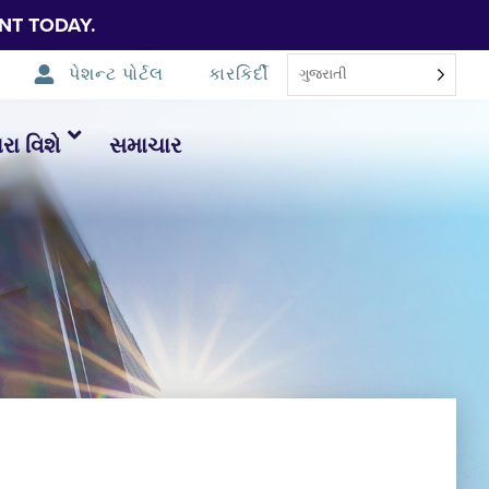
NT TODAY.
પેશન્ટ પોર્ટલ
કારકિર્દી
ગુજરાતી
ા વિશે
સમાચાર