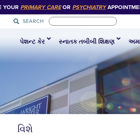
E YOUR
PRIMARY CARE
OR
PSYCHIATRY
APPOINTME
SEARCH
પેશન્ટ કેર
સ્નાતક તબીબી શિક્ષણ
અમાર
વિશે