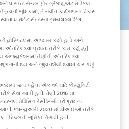
 અને ધ રાઈટ સેન્ટર ફોર ગ્રેજ્યુએટ મેડિકલ
તૃત્વની ભૂમિકામાં, તે નવીન કાર્યબળના વિકાસ
વાના ધ રાઈટ સેન્ટરના ટ્રાયલબ્લેઝિંગ
ને હોસ્પિટલમાં અભ્યાસ કર્યો હતો અને
ાં આંતરિક દવા પ્રદાતા તરીકે કામ કર્યું હતું.
િકલ એજ્યુકેશનમાં તેણીની આંતરિક દવા
સ્થૂળતાની દવા અને જીવનશૈલી દવામાં ચાર ગણું
રાજ્યમાં જતા પહેલા એક વર્ષ માટે કોમ્યુનિટી
ા તરીકે સેવા આપી હતી. તેણી 2016 માં
ન્ટરનલ મેડિસિન રેસીડેન્સી પ્રોગ્રામના
સેવા આપી. જાન્યુઆરી 2020 માં ડીઆઈઓ તરીકે
લ ડિરેક્ટરની ભૂમિકા નિભાવી હતી.