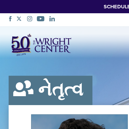
SCHEDUL
નેવિગેશન
છોડો
નેતૃત્વ