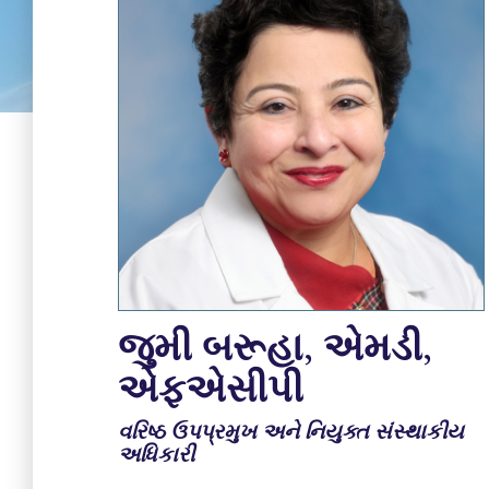
જુમી બરૂહા, એમડી,
એફએસીપી
વરિષ્ઠ ઉપપ્રમુખ અને નિયુક્ત સંસ્થાકીય
અધિકારી