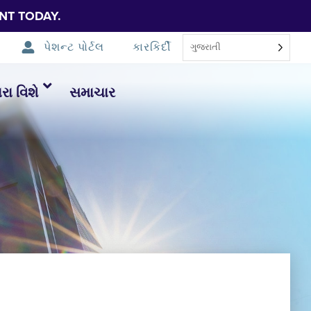
NT TODAY.
પેશન્ટ પોર્ટલ
કારકિર્દી
ગુજરાતી
ા વિશે
સમાચાર