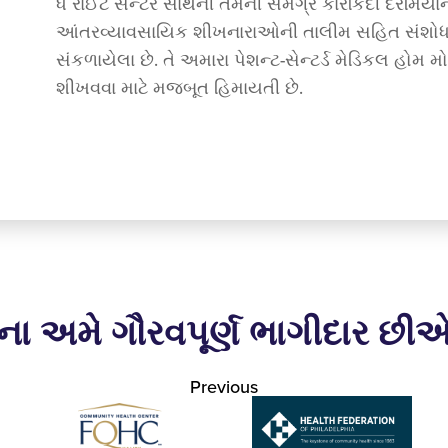
ધ રાઈટ સેન્ટર સાથેની તેમની સમગ્ર કારકિર્દી દરમ
આંતરવ્યાવસાયિક શીખનારાઓની તાલીમ સહિત સંશોધન, 
સંકળાયેલા છે. તે અમારા પેશન્ટ-સેન્ટર્ડ મેડિકલ હોમ
શીખવવા માટે મજબૂત હિમાયતી છે.
ના અમે ગૌરવપૂર્ણ ભાગીદાર છી
Previous