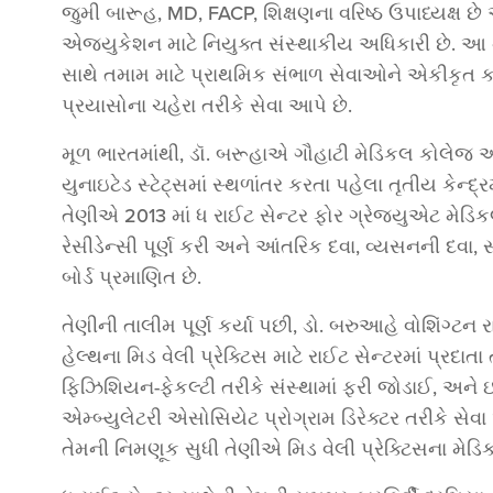
જુમી બારૂહ, MD, FACP, શિક્ષણના વરિષ્ઠ ઉપાધ્યક્ષ છે
એજ્યુકેશન માટે નિયુક્ત સંસ્થાકીય અધિકારી છે. આ ને
સાથે તમામ માટે પ્રાથમિક સંભાળ સેવાઓને એકીકૃત કર
પ્રયાસોના ચહેરા તરીકે સેવા આપે છે.
મૂળ ભારતમાંથી, ડૉ. બરૂહાએ ગૌહાટી મેડિકલ કોલેજ અ
યુનાઇટેડ સ્ટેટ્સમાં સ્થળાંતર કરતા પહેલા તૃતીય કેન્દ્રમ
તેણીએ 2013 માં ધ રાઈટ સેન્ટર ફોર ગ્રેજ્યુએટ મેડ
રેસીડેન્સી પૂર્ણ કરી અને આંતરિક દવા, વ્યસનની દવા, 
બોર્ડ પ્રમાણિત છે.
તેણીની તાલીમ પૂર્ણ કર્યા પછી, ડો. બરુઆહે વોશિંગ્ટન 
હેલ્થના મિડ વેલી પ્રેક્ટિસ માટે રાઈટ સેન્ટરમાં પ્રદાત
ફિઝિશિયન-ફેકલ્ટી તરીકે સંસ્થામાં ફરી જોડાઈ, અને ઇ
એમ્બ્યુલેટરી એસોસિયેટ પ્રોગ્રામ ડિરેક્ટર તરીકે 
તેમની નિમણૂક સુધી તેણીએ મિડ વેલી પ્રેક્ટિસના મેડિક