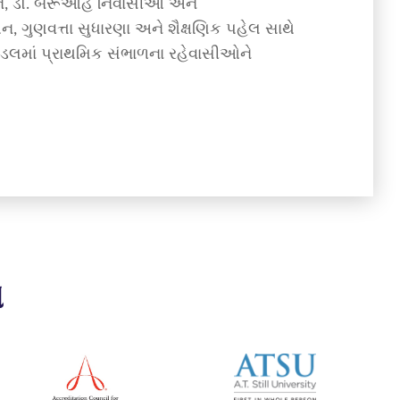
િયાન, ડૉ. બરૂઆહ નિવાસીઓ અને
ગુણવત્તા સુધારણા અને શૈક્ષણિક પહેલ સાથે
 મોડલમાં પ્રાથમિક સંભાળના રહેવાસીઓને
એ