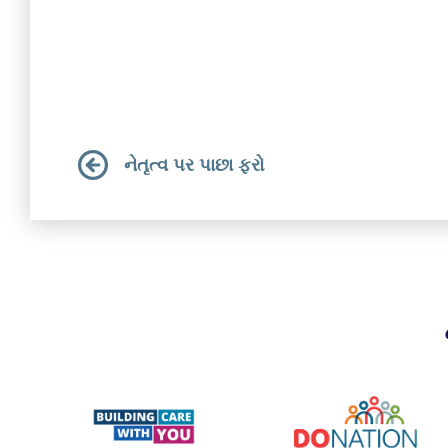
નેતૃત્વ પર પાછા ફરો