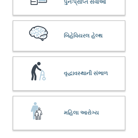
પુનઃપ્રાપ્તિ સેવાઓ
બિહેવિયરલ હેલ્થ
વૃદ્ધાવસ્થાની સંભાળ
મહિલા આરોગ્ય