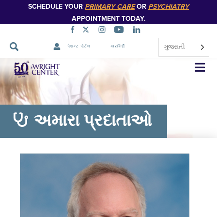
SCHEDULE YOUR
PRIMARY CARE
OR
PSYCHIATRY
APPOINTMENT TODAY.
ગુજરાતી
પેશન્ટ પોર્ટલ
કારકિર્દી
નેવિગેશન
છોડો
અમારા પ્રદાતાઓ