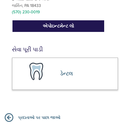
જર્મિન, PA 18433
(570) 230-0019
એપોઇન્ટમેન્ટ લો
સેવા પૂરી પાડી
ડેન્ટલ
પ્રદાતાઓ પર પાછા જાઓ