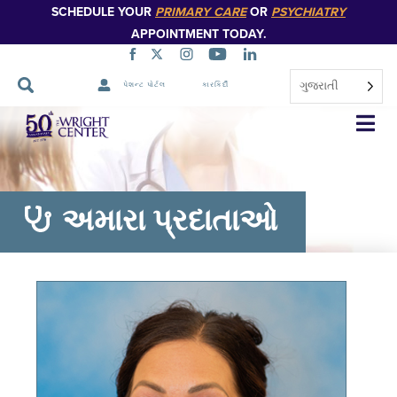
SCHEDULE YOUR
PRIMARY CARE
OR
PSYCHIATRY
APPOINTMENT TODAY.
ગુજરાતી
પેશન્ટ પોર્ટલ
કારકિર્દી
નેવિગેશન
છોડો
અમારા પ્રદાતાઓ