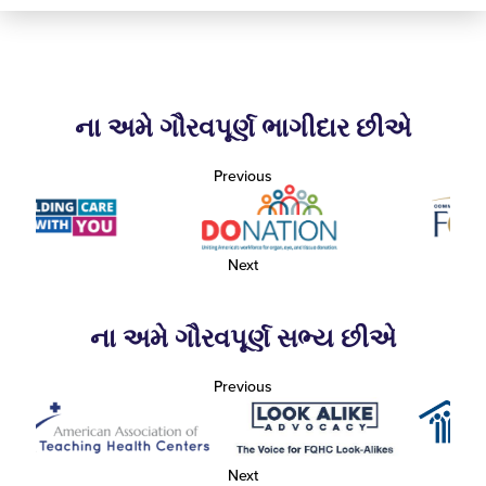
ના અમે ગૌરવપૂર્ણ ભાગીદાર છીએ
Previous
Next
ના અમે ગૌરવપૂર્ણ સભ્ય છીએ
Previous
Next