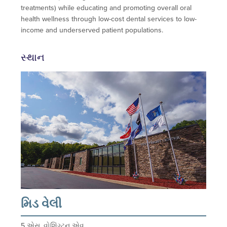
treatments) while educating and promoting overall oral
health wellness through low-cost dental services to low-
income and underserved patient populations.
સ્થાન
મિડ વેલી
5 એસ. વોશિંગ્ટન એવ.