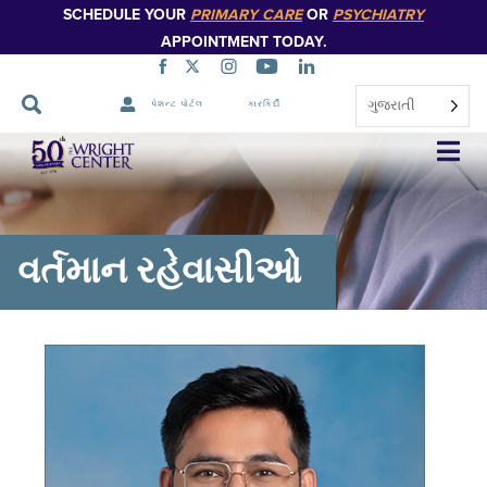
SCHEDULE YOUR
PRIMARY CARE
OR
PSYCHIATRY
APPOINTMENT TODAY.
ગુજરાતી
પેશન્ટ પોર્ટલ
કારકિર્દી
નેવિગેશન
છોડો
વર્તમાન રહેવાસીઓ