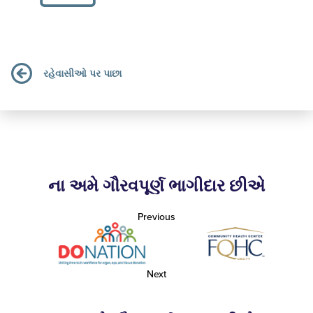
રહેવાસીઓ પર પાછા
ના અમે ગૌરવપૂર્ણ ભાગીદાર છીએ
Previous
Next