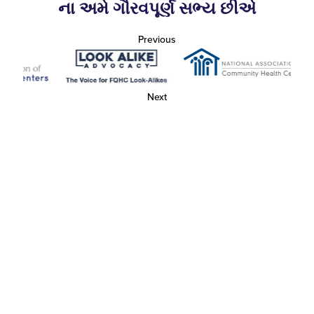
ના અમે ગૌરવપૂર્ણ સભ્ય છીએ
Previous
Next