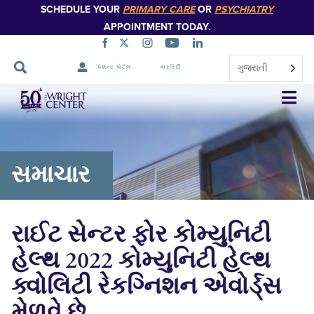
SCHEDULE YOUR
PRIMARY CARE
OR
PSYCHIATRY
APPOINTMENT TODAY.
ગુજરાતી
પેશન્ટ પોર્ટલ
કારકિર્દી
નેવિગેશન
છોડો
સમાચાર
રાઈટ સેન્ટર ફોર કોમ્યુનિટી
હેલ્થ 2022 કોમ્યુનિટી હેલ્થ
ક્વોલિટી રેકગ્નિશન એવોર્ડ્સ
મેળવે છે