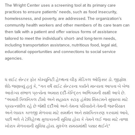
The Wright Center uses a screening tool at its primary care
practices to ensure patients’ needs, such as food insecurity,
homelessness, and poverty, are addressed. The organization’s
community health workers and other members of its care team can
then talk with a patient and offer various forms of assistance
tailored to meet the individual’s short- and long-term needs,
including transportation assistance, nutritious food, legal aid,
educational opportunities and connections to social service
agencies.
ધ રાઈટ સેન્ટર ફોર કોમ્યુનિટી હેલ્થના ચીફ મેડિકલ ઓફિસર ડો. જીજ્ઞેશ
શેઠે જણાવ્યું હતું કે, “ગત વર્ષે રાઈટ સેન્ટરના કાર્યને માન્યતા આપતા બે બેજ
આરોગ્ય સંભાળ પ્રત્યેના અમારા દર્દી-કેન્દ્રિત અભિગમની સાક્ષી આપે છે.
“અમારી ક્લિનિકલ ટીમો અને સહાયક સ્ટાફ હંમેશા સિસ્ટમને સુધારવા માટે
પ્રયત્નશીલ રહે છે જેથી દર્દીઓ અને તેમના પરિવારોને તેમની જરૂરિયાત
અને લાયક કાળજી મેળવવા માટે સમર્થન અને સશક્તિકરણ કરવામાં આવે,
પછી ભલે તે ટેલિહેલ્થ મુલાકાતની સુવિધા હોય કે તેમને લઈ જવા માટે તાજા
ખોરાક મેળવવાની સુવિધા હોય. મુશ્કેલ સમયમાંથી પસાર થઈને."