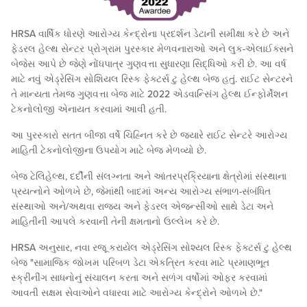
HRSA વાર્ષિક ધોરણે આરોગ્ય કેન્દ્રોના પ્રદર્શન ડેટાની સમીક્ષા કરે છે અને
ફેડરલ હેલ્થ સેન્ટર પ્રોગ્રામ પુરસ્કાર મેળવનારાઓ અને લુક-એલાઈક્સને
બેજેસ આપે છે જેણે નોંધપાત્ર ગુણવત્તા સુધારણા સિદ્ધિઓ કરી છે. આ વર્ષ
માટે નવું એડ્રેસિંગ સોશિયલ રિસ્ક ફેક્ટર્સ ટુ હેલ્થ બેજ હતું. રાઈટ સેન્ટરને
તે માન્યતા તેમજ ગુણવત્તા બેજ માટે 2022 એડવાન્સિંગ હેલ્થ ઈન્ફોર્મેશન
ટેકનોલોજી એનાયત કરવામાં આવી હતી.
આ પુરસ્કારો સતત બીજા વર્ષે ચિહ્નિત કરે છે જ્યારે રાઈટ સેન્ટરે આરોગ્ય
માહિતી ટેકનોલોજીના ઉપયોગ માટે બેજ મેળવ્યો છે.
બેજ ટેલિહેલ્થ, દર્દીની સંલગ્નતા અને આંતરપ્રક્રિયાના ક્ષેત્રોમાં સંસ્થાના
પ્રયત્નોને ઓળખે છે, જેમાંથી બાદમાં અન્ય આરોગ્ય સંભાળ-સંબંધિત
સંસ્થાઓ અને/અથવા રાજ્ય અને ફેડરલ એજન્સીઓ સાથે ડેટા અને
માહિતીની આપલે કરવાની તેની ક્ષમતાનો ઉલ્લેખ કરે છે.
HRSA અનુસાર, નવા રજૂ કરાયેલ એડ્રેસિંગ સોશ્યલ રિસ્ક ફેક્ટર્સ ટુ હેલ્થ
બેજ "સામાજિક જોખમ પરિબળ ડેટા એકત્રિત કરવા માટે પ્રમાણભૂત
સ્ક્રીનીંગ સાધનોનું સંચાલન કરતા અને સળંગ વર્ષોમાં ઓફર કરવામાં
આવતી સક્ષમ સેવાઓને વધારવા માટે આરોગ્ય કેન્દ્રોને ઓળખે છે."