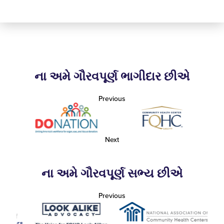
ના અમે ગૌરવપૂર્ણ ભાગીદાર છીએ
Previous
Next
ના અમે ગૌરવપૂર્ણ સભ્ય છીએ
Previous