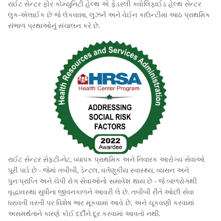
રાઈટ સેન્ટર ફોર કોમ્યુનિટી હેલ્થ એ ફેડરલી ક્વોલિફાઈડ હેલ્થ સેન્ટર
લુક-એલાઈક છે જે લેકવાન્ના, લુઝર્ન અને વેઈન કાઉન્ટીમાં આઠ પ્રાથમિક
સંભાળ પ્રથાઓનું સંચાલન કરે છે.
રાઈટ સેન્ટર સેફ્ટી-નેટ, વ્યાપક પ્રાથમિક અને નિવારક આરોગ્ય સેવાઓ
પૂરી પાડે છે - જેમાં તબીબી, ડેન્ટલ, વર્તણૂકીય સ્વાસ્થ્ય, વ્યસન અને
પુનઃપ્રાપ્તિ અને ચેપી રોગ સેવાઓનો સમાવેશ થાય છે - જે બાળરોગથી
વૃદ્ધાવસ્થા સુધીના જીવનકાળને આવરી લે છે. તબીબી રીતે ઓછી સેવા
ધરાવતી વસ્તી પર વિશેષ ભાર મૂકવામાં આવે છે, અને ચૂકવણી કરવામાં
અસમર્થતાને કારણે કોઈ દર્દીને દૂર કરવામાં આવતો નથી.