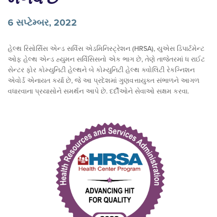
6 સપ્ટેમ્બર, 2022
હેલ્થ રિસોર્સિસ એન્ડ સર્વિસ એડમિનિસ્ટ્રેશન (HRSA), યુએસ ડિપાર્ટમેન્ટ
ઓફ હેલ્થ એન્ડ હ્યુમન સર્વિસિસનો એક ભાગ છે, તેણે તાજેતરમાં ધ રાઈટ
સેન્ટર ફોર કોમ્યુનિટી હેલ્થને બે કોમ્યુનિટી હેલ્થ ક્વોલિટી રેકગ્નિશન
એવોર્ડ એનાયત કર્યા છે, જે આ પ્રદેશમાં ગુણવત્તાયુક્ત સંભાળને આગળ
વધારવાના પ્રયાસોને સમર્થન આપે છે. દર્દીઓને સેવાઓ સક્ષમ કરવા.