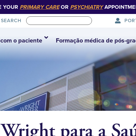
E YOUR
PRIMARY CARE
OR
PSYCHIATRY
APPOINTME
POR
SEARCH
com o paciente
Formação médica de pós-gr
Wright para a Sa